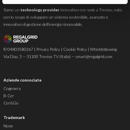
Siamo un
technology provider
innovativo con sede a Treviso, nato
con lo scopo di sviluppare un sistema sostenibile, avanzato e
innovativo di gestione dell’energia rinnovabile.
© 04803580267 |
Privacy Policy
|
Cookie Policy
|
Whistleblowing
Via Diaz, 3 — 31100 Treviso TV (Italia) —
smart@regalgrid.com
Aziende consociate
Cogenera
B-Cer
Cer&Go
Trademark
None