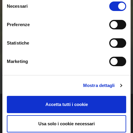
Selezione
Necessari
del
delle Smart Home e
consenso
Preferenze
delle Comunità
Energetiche
Statistiche
Rinnovabili
Marketing
Contattaci
Mostra dettagli
Accetta tutti i cookie
Usa solo i cookie necessari
Regalgrid Europe Srl