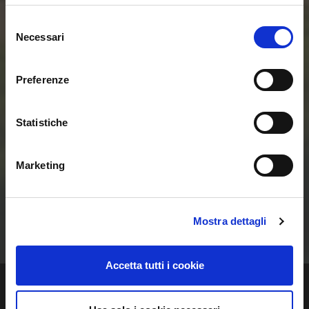
Selezione
Entra ora nel mondo
Necessari
del
consenso
delle Smart Home e
Preferenze
delle Comunità
Statistiche
Energetiche
Marketing
Rinnovabili
Contattaci
Mostra dettagli
Accetta tutti i cookie