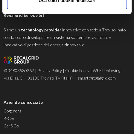
Usa solo i cookie necessari
Regalgrid Europe Srl
Siamo un
technology provider
innovativo con sede a Treviso, nato
con lo scopo di sviluppare un sistema sostenibile, avanzato e
innovativo di gestione dell’energia rinnovabile.
© 04803580267 |
Privacy Policy
|
Cookie Policy
|
Whistleblowing
Via Diaz, 3 — 31100 Treviso TV (Italia) —
smart@regalgrid.com
Aziende consociate
Cogenera
B-Cer
Cer&Go