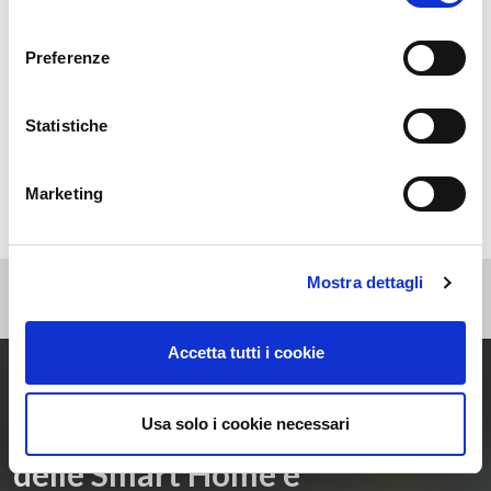
Eventi
consenso
News
Preferenze
Non categorizzato
Press
Statistiche
Webinar
Marketing
Mostra dettagli
Accetta tutti i cookie
Entra ora nel mondo
Usa solo i cookie necessari
delle Smart Home e