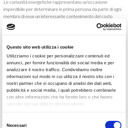
Le comunità energetiche rappresentano un’occasione
imperdibile per determinare in prima persona da parte di ogni
membro di esse un interessante contenimento del costo
dell’energia, ma anche per determinare una ricaduta positiva
dal punto di vista ambientale e sociale, approfittando della
opportunità di sostegno da parte del GSE, che saranno messe
a fattor comune tra i soci di ciascuna comunità energetica per
Questo sito web utilizza i cookie
20 anni. Il gruppo costituito da Alperia, Raiffeisenverband
Utilizziamo i cookie per personalizzare contenuti ed
Südtirol e Regalgrid crede in questa opportunità del tutto
annunci, per fornire funzionalità dei social media e per
inedita e per questo ha messo e metterà campo importanti
analizzare il nostro traffico. Condividiamo inoltre
risorse, affinché tutti possano essere coinvolti in un percorso
informazioni sul modo in cui utilizza il nostro sito con i
virtuoso.
nostri partner che si occupano di analisi dei dati web,
pubblicità e social media, i quali potrebbero combinarle
con altre informazioni che ha fornito loro o che hanno
raccolto dal suo utilizzo dei loro servizi.
Categorie
Selezione
Necessari
del