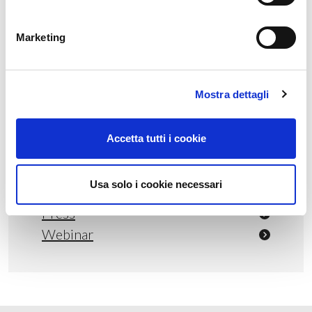
particolarmente soddisfatti ed orgogliosi” – dichiara Davide
Spotti, presidente di Regalgrid Europe srl.
Marketing
Mostra dettagli
Categorie
Accetta tutti i cookie
Eventi
News
Usa solo i cookie necessari
Non categorizzato
Press
Webinar