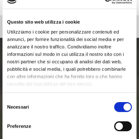
Questo sito web utilizza i cookie
Utilizziamo i cookie per personalizzare contenuti ed
annunci, per fornire funzionalità dei social media e per
analizzare il nostro traffico. Condividiamo inoltre
informazioni sul modo in cui utilizza il nostro sito con i
Entra ora nel mondo
nostri partner che si occupano di analisi dei dati web,
pubblicità e social media, i quali potrebbero combinarle
delle Smart Home e
con altre informazioni che ha fornito loro o che hanno
raccolto dal suo utilizzo dei loro servizi.
delle Comunità
Selezione
Energetiche
Necessari
del
consenso
Rinnovabili
Preferenze