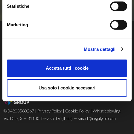
Contattaci
Statistiche
Marketing
Mostra dettagli
Regalgrid Europe Srl
Accetta tutti i cookie
Siamo un
technology provider
innovativo con sede a Treviso, nato
con lo scopo di sviluppare un sistema sostenibile, avanzato e
innovativo di gestione dell’energia rinnovabile.
Usa solo i cookie necessari
© 04803580267 |
Privacy Policy
|
Cookie Policy
|
Whistleblowing
Via Diaz, 3 — 31100 Treviso TV (Italia) —
smart@regalgrid.com