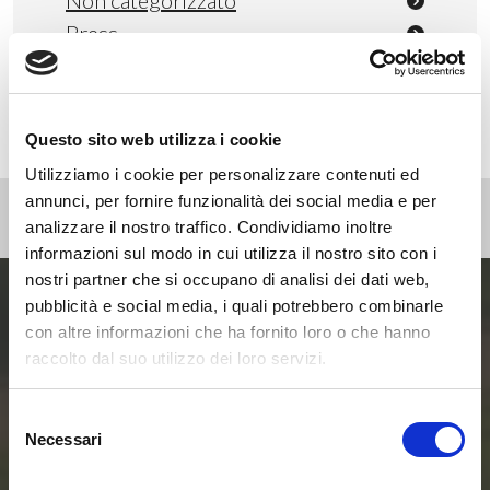
Non categorizzato
Press
Webinar
Questo sito web utilizza i cookie
Utilizziamo i cookie per personalizzare contenuti ed
annunci, per fornire funzionalità dei social media e per
analizzare il nostro traffico. Condividiamo inoltre
informazioni sul modo in cui utilizza il nostro sito con i
nostri partner che si occupano di analisi dei dati web,
pubblicità e social media, i quali potrebbero combinarle
Entra ora nel mondo
con altre informazioni che ha fornito loro o che hanno
raccolto dal suo utilizzo dei loro servizi.
delle Smart Home e
Selezione
delle Comunità
Necessari
del
consenso