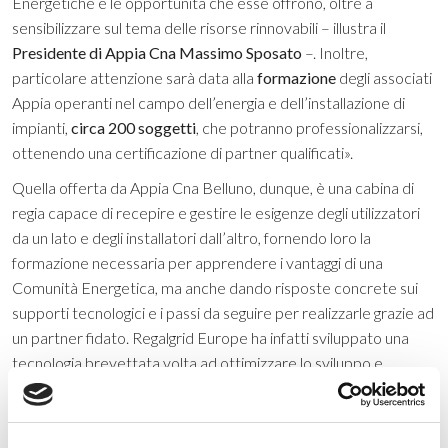
Energetiche e le opportunità che esse offrono, oltre a
sensibilizzare sul tema delle risorse rinnovabili – illustra il
Presidente di Appia Cna Massimo Sposato
–. Inoltre,
particolare attenzione sarà data alla
formazione
degli associati
Appia operanti nel campo dell’energia e dell’installazione di
impianti,
circa 200 soggetti
, che potranno professionalizzarsi,
ottenendo una certificazione di partner qualificati».
Quella offerta da Appia Cna Belluno, dunque, è una cabina di
regia capace di recepire e gestire le esigenze degli utilizzatori
da un lato e degli installatori dall’altro, fornendo loro la
formazione necessaria per apprendere i vantaggi di una
Comunità Energetica, ma anche dando risposte concrete sui
supporti tecnologici e i passi da seguire per realizzarle grazie ad
un partner fidato. Regalgrid Europe ha infatti sviluppato una
tecnologia brevettata volta ad ottimizzare lo sviluppo e
l’ottimizzazione delle Comunità Energetiche, grazie a strumenti,
portali e app, capaci di far comprendere e analizzare il proprio
profilo di consumo energetico.