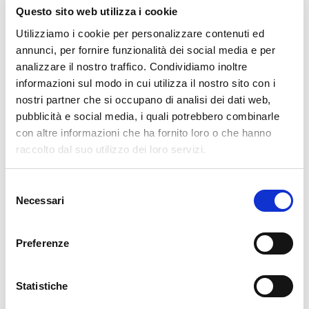
Questo sito web utilizza i cookie
«In sintesi, la Comunità Energetica è un’innovativa unione di
Utilizziamo i cookie per personalizzare contenuti ed
utenti in cui i singoli produttori e consumatori di energia
annunci, per fornire funzionalità dei social media e per
possono condividere l’energia tra loro – aggiunge
Davide
analizzare il nostro traffico. Condividiamo inoltre
Spotti, Presidente di Regalgrid Europe
. – La novità principale è
informazioni sul modo in cui utilizza il nostro sito con i
che questo modello di condivisione energetica permette
nostri partner che si occupano di analisi dei dati web,
l’accesso a energia derivante da fonti rinnovabili a tutti, anche a
pubblicità e social media, i quali potrebbero combinarle
chi non possiede un impianto fotovoltaico, o anche a chi
con altre informazioni che ha fornito loro o che hanno
desidera installarne uno in comproprietà e condividerne i
raccolto dal suo utilizzo dei loro servizi.
benefici, come nel caso dei condomìni. Il concetto di comunità
nasce proprio da questo principio di condivisione, in cui l’aiuto
Selezione
energetico reciproco porta non solo benefici ambientali, ma
Necessari
del
anche sociali ed economici».
consenso
Mercoledì 15 febbraio alle 18
, presso la sala formazione della
Preferenze
sede Appia di Belluno, si terrà un
evento di presentazione
dell’accordo dedicato a tutte le aziende associate, in cui sarà
approfondito il tema di come funzionano le Comunità
Statistiche
Energetiche.