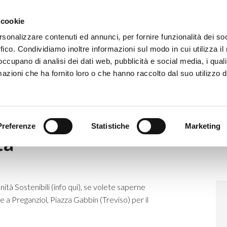
Eventi
Co
 cookie
rsonalizzare contenuti ed annunci, per fornire funzionalità dei so
ffico. Condividiamo inoltre informazioni sul modo in cui utilizza il 
 occupano di analisi dei dati web, pubblicità e social media, i qual
azioni che ha fornito loro o che hanno raccolto dal suo utilizzo d
COcomunità
Preferenze
Statistiche
Marketing
tà
tà Sostenibili (
info qui
), se volete saperne
a Preganziol, Piazza Gabbin (Treviso) per il