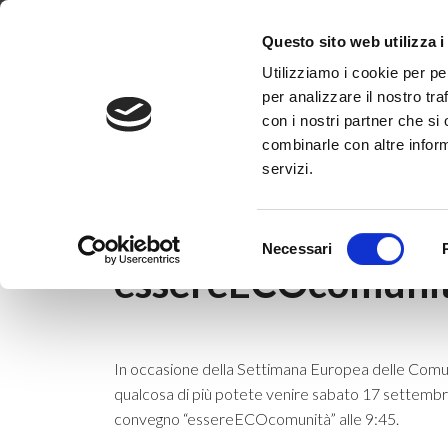
Dove siamo
Lavora con noi
Progetti
Magazine
News & 
Questo sito web utilizza i
Utilizziamo i cookie per pe
per analizzare il nostro tra
con i nostri partner che si
combinarle con altre inform
servizi.
Home
|
News & Eventi
|
Eventi
|
essereE
Selezione
15 settembre 2022
Necessari
del
essereECOcomuni
consenso
In occasione della Settimana Europea delle Comuni
qualcosa di più potete venire sabato 17 settembre 
convegno “essereECOcomunità” alle 9:45.