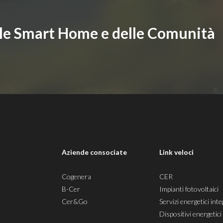
lle Smart Home e delle Comunità
i
Aziende consociate
Link veloci
Cogenera
CER
B-Cer
Impianti fotovoltaici
Cer&Go
Servizi energetici inte
Dispositivi energetici