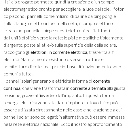
Il silicio drogato permette quindi la creazione di un campo
elettromagnetico pronto per accogliere la luce del sole. I fotoni
colpiscono i pannelli, come miliardi di palline da ping pong, e
sollecitano gli elettroni liberi nella cella; il campo elettrico
creato nel pannello spinge questi elettroni eccitati fuori
dall’unità di silicio verso la rete: le piste metalliche tipicamente
d’argento, poste ai lati e/o sulla superficie della cella solare,
raccolgono gli
elettroni in corrente elettrica
, trasferita ai fili
elettrici. Naturalmente esistono diverse strutture e
architetture di celle, ma i principi base di funzionamento sono
comuni a tutte.
I pannelli solari generano elettricità in forma di
corrente
continua
, che viene trasformata in
corrente alternata
alla giusta
tensione, grazie all’
inverter
dell’impianto. In questa forma
l’energia elettrica generata da un impianto fotovoltaico può
essere utilizzata direttamente nelle case e nelle aziende a cui i
pannelli solari sono collegati; in alternativa può essere immessa
nella rete elettrica nazionale.
Ecco il nostro approfondimento