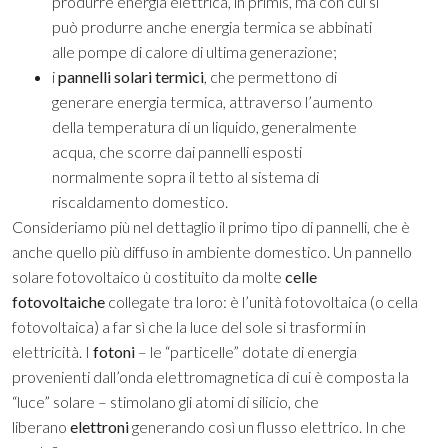
produrre energia elettrica, in primis, ma con cui si
può produrre anche energia termica se abbinati
alle pompe di calore di ultima generazione;
i
pannelli solari termici
, che permettono di
generare energia termica, attraverso l’aumento
della temperatura di un liquido, generalmente
acqua, che scorre dai pannelli esposti
normalmente sopra il tetto al sistema di
riscaldamento domestico.
Consideriamo più nel dettaglio il primo tipo di pannelli, che è
anche quello più diffuso in ambiente domestico. Un pannello
solare fotovoltaico ù costituito da molte
celle
fotovoltaiche
collegate tra loro: è l’unità fotovoltaica (o cella
fotovoltaica) a far sì che la luce del sole si trasformi in
elettricità. I
fotoni
– le “particelle” dotate di energia
provenienti dall’onda elettromagnetica di cui è composta la
“luce” solare – stimolano gli atomi di silicio, che
liberano
elettroni
generando così un flusso elettrico. In che