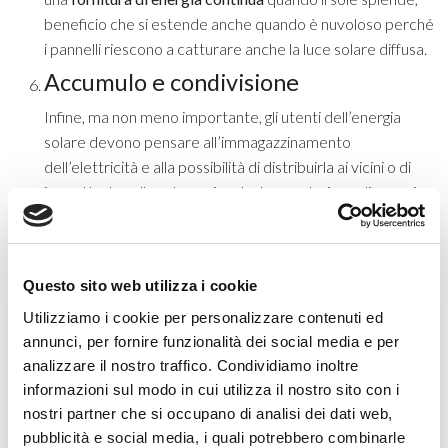
beneficio che si estende anche quando è nuvoloso perché
i pannelli riescono a catturare anche la luce solare diffusa.
Accumulo e condivisione
Infine, ma non meno importante, gli utenti dell’energia
solare devono pensare all’immagazzinamento
dell’elettricità e alla possibilità di distribuirla ai vicini o di
immetterla nella rete nazionale. La produzione di energia
in eccesso rispetto ai propri consumi dà la possibilità di
accumulare energia con una batteria, per le ore in cui
l’impianto non è in grado di produrne, come di notte.
Questo sito web utilizza i cookie
Che siate dotati di accumulo o meno, è inoltre possibile,
con l’aiuto di Regalgrid, condividere questa energia con
Utilizziamo i cookie per personalizzare contenuti ed
altri consumatori, parte della vostra
Energy
annunci, per fornire funzionalità dei social media e per
analizzare il nostro traffico. Condividiamo inoltre
Community
grazie a una rete intelligente per la
informazioni sul modo in cui utilizza il nostro sito con i
distribuzione decentralizzata dell’energia. Scoprite come
nostri partner che si occupano di analisi dei dati web,
funziona leggendo
nostro articolo sulle
smart grid
.
pubblicità e social media, i quali potrebbero combinarle
Questo aiuta anche chi non può installare un impianto per