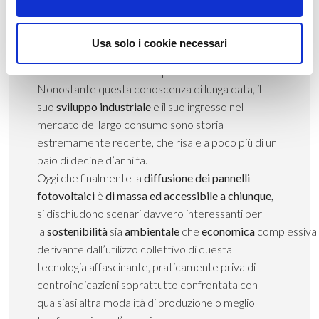
poi veramente compreso solo un secolo dopo,
nel
1905
, da
Albert Einstein
, che proprio grazie alla
Usa solo i cookie necessari
sua teoria fisica che spiega l’effetto fotoelettrico,
ricevette il Premio Nobel per la fisica nel 1921.
Nonostante questa conoscenza di lunga data, il
suo
sviluppo industriale
e il suo ingresso nel
mercato del largo consumo sono storia
estremamente recente, che risale a poco più di un
paio di decine d’anni fa.
Oggi che finalmente la
diffusione dei pannelli
fotovoltaici
è
di massa ed accessibile a chiunque
,
si dischiudono scenari davvero interessanti per
la
sostenibilità
sia
ambientale
che
economica
complessiva
derivante dall’utilizzo collettivo di questa
tecnologia affascinante, praticamente priva di
controindicazioni soprattutto confrontata con
qualsiasi altra modalità di produzione o meglio