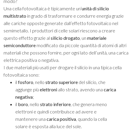
modo?
Una cella fotovoltaica è tipicamente un’
unità di silicio
multistrato
in grado di trasformare e condurre energia grazie
alle cariche opposte generate dall’effetto fotovoltaico nel
semimetallo. I produttori di celle solari riescono a creare
questo effetto grazie al
silicio drogato
, un
materiale
semiconduttore
modificato da piccole quantità di atomi di altri
materiali che possono fornire, per ogni lato dell’unità, una carica
elettrica positiva o negativa.
I due materiali più usati per drogare il silicio in una tipica cella
fotovoltaica sono:
il
fosforo
, nello
strato superiore
del silicio, che
aggiunge più
elettroni
allo strato, avendo una
carica
negativa
;
il
boro
, nello
strato inferiore
, che genera meno
elettroni e quindi contribuisce ad avere e
mantenere una
carica positiva
, quando la cella
solare è esposta alla luce del sole.